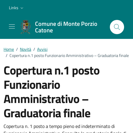
Vai ai contenuti
Vai al footer
Links
Comune di Monte Porzio
Catone
Home
/
Novità
/
Avvisi
/
Copertura n.1 posto Funzionario Amministrativo – Graduatoria finale
Copertura n.1 posto
Funzionario
Amministrativo –
Graduatoria finale
Dettagli della notizia
Copertura n. 1 posto a tempo pieno ed indeterminato di