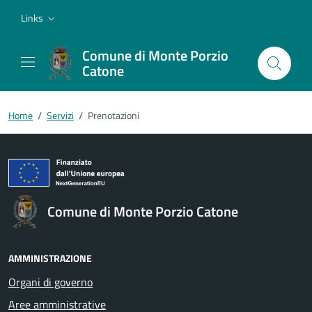
Vai ai contenuti
Vai al footer
Links
Comune di Monte Porzio
Catone
Home
/
Servizi
/
Prenotazioni
Comune di Monte Porzio Catone
AMMINISTRAZIONE
Organi di governo
Aree amministrative