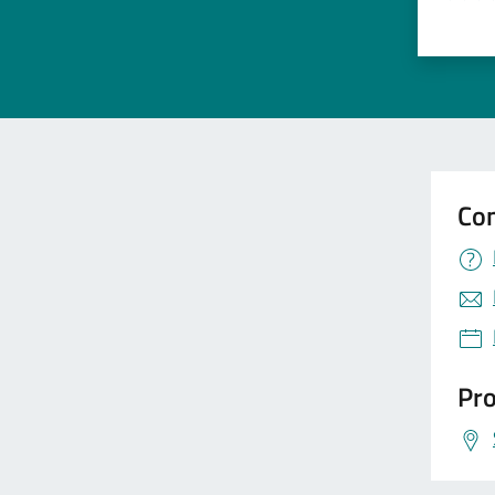
Valuta 
Val
Con
Pro