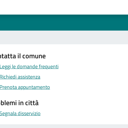
1 stelle su 5
uta 2 stelle su 5
Valuta 3 stelle su 5
Valuta 4 stelle su 5
Valuta 5 stelle su 5
tatta il comune
Leggi le domande frequenti
Richiedi assistenza
Prenota appuntamento
blemi in città
Segnala disservizio