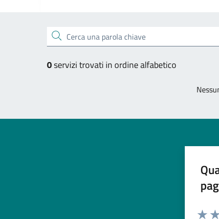
Esplora tutti i servizi
Cerca una parola chiave
0
servizi trovati in ordine alfabetico
Nessun
Qua
pag