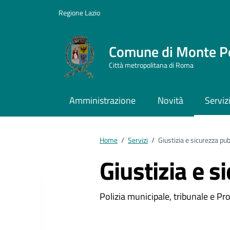
Vai ai contenuti
Vai al footer
Regione Lazio
Comune di Monte P
Città metropolitana di Roma
Amministrazione
Novità
Serviz
Home
/
Servizi
/
Giustizia e sicurezza pub
Giustizia e s
Polizia municipale, tribunale e Pro