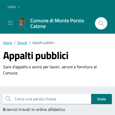
Vai ai contenuti
Vai al footer
Links
Comune di Monte Porzio
Catone
Home
/
Servizi
/
Appalti pubblici
Appalti pubblici
Gare d’appalto e avvisi per lavori, servizi e forniture al
Comune.
Esplora tutti i servizi
Cerca una parola chiave
Invio
0
servizi trovati in ordine alfabetico