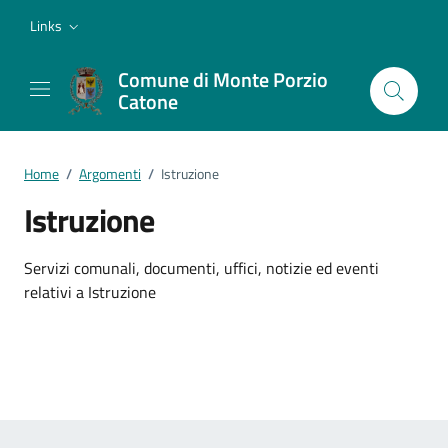
Vai ai contenuti
Vai al footer
Links
Comune di Monte Porzio
Catone
Home
/
Argomenti
/
Istruzione
Istruzione
Dettagli dell'argomento
Servizi comunali, documenti, uffici, notizie ed eventi
relativi a Istruzione