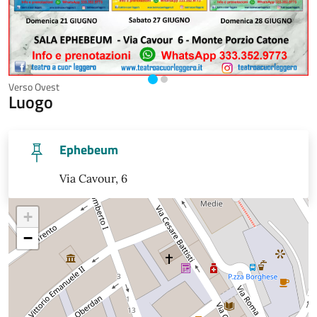
Verso Ovest
C
Luogo
Ephebeum
Via Cavour, 6
+
−