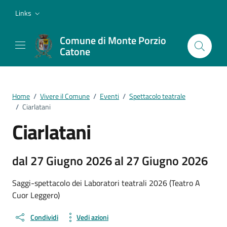
Vai ai contenuti
Vai al footer
Links
Comune di Monte Porzio
Catone
Home
/
Vivere il Comune
/
Eventi
/
Spettacolo teatrale
/
Ciarlatani
Ciarlatani
dal 27 Giugno 2026 al 27 Giugno 2026
Saggi-spettacolo dei Laboratori teatrali 2026 (Teatro A
Cuor Leggero)
Condividi
Vedi azioni