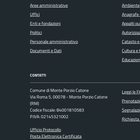
Aree amministrative
Ambiente
Covid-
Uffici
Anagrafe e
19
Enti e fondazioni
Appalti pu
Politici
Autorizzaz
Elezioni
Personale amministrativo
Catasto e
Documenti e Dati
Cultura e
Energia
Educazion
elettrica
CONTATTI
Energie
Comune di Monte Porzio Catone
Leggi le 
rinnovabili
Via Roma 5, 00078 - Monte Porzio Catone
Prenotaz
(RM)
Codice fiscale: 84001810583
Segnalazi
Estero
P.IVA: 02145321002
Richiesta
Ufficio Protocollo
Foreste
Posta Elettronica Certificata