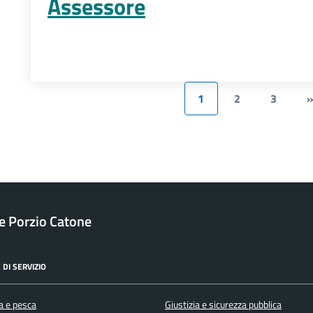
Assessore
1
2
3
 Porzio Catone
 DI SERVIZIO
a e pesca
Giustizia e sicurezza pubblica