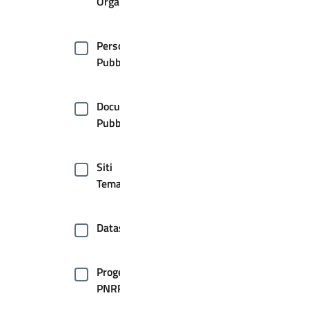
Organizzative
Persone
Pubbliche
Documenti
Pubblici
Siti
Tematici
Dataset
Progetti
PNRR