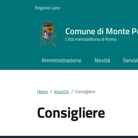
Vai ai contenuti
Vai al footer
Regione Lazio
Comune di Monte P
Città metropolitana di Roma
Amministrazione
Novità
Serviz
Home
/
Incarichi
/
Consigliere
Consigliere