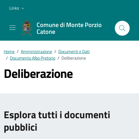
Vai ai contenuti
Vai al footer
Links
Comune di Monte Porzio
Catone
Home
/
Amministrazione
/
Documenti e Dati
/
Documento Albo Pretorio
/
Deliberazione
Deliberazione
Esplora tutti i documenti
pubblici