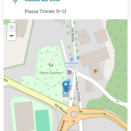
Piazza Trieste 11-13
+
−