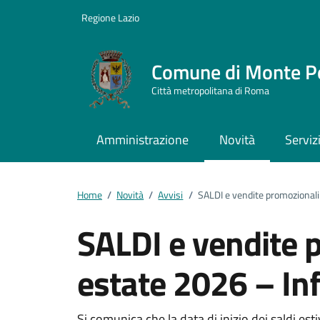
Vai ai contenuti
Vai al footer
Regione Lazio
Comune di Monte P
Città metropolitana di Roma
Amministrazione
Novità
Serviz
Home
/
Novità
/
Avvisi
/
SALDI e vendite promozionali
SALDI e vendite 
estate 2026 – In
Si comunica che la data di inizio dei saldi esti