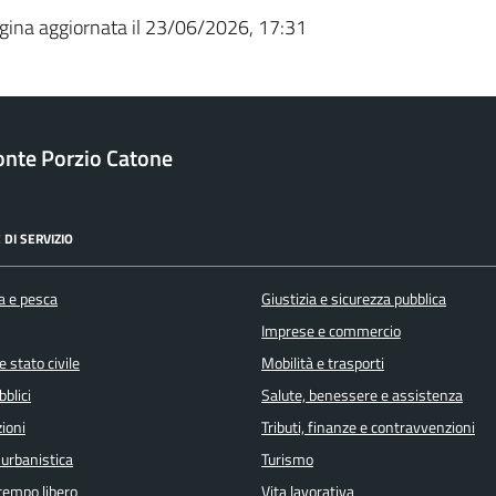
gina aggiornata il 23/06/2026, 17:31
nte Porzio Catone
 DI SERVIZIO
a e pesca
Giustizia e sicurezza pubblica
Imprese e commercio
 stato civile
Mobilità e trasporti
bblici
Salute, benessere e assistenza
ioni
Tributi, finanze e contravvenzioni
 urbanistica
Turismo
 tempo libero
Vita lavorativa