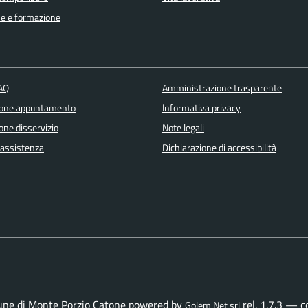
e e formazione
FAQ
Amministrazione trasparente
ione appuntamento
Informativa privacy
one disservizio
Note legali
 assistenza
Dichiarazione di accessibilità
ne di Monte Porzio Catone powered by
rel. 1.7.3 — 
Golem Net srl