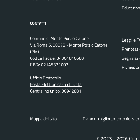
Educazion
CONTATTI
Comune di Monte Porzio Catone
Leggi le 
Via Roma 5, 00078 - Monte Porzio Catone
Prenotaz
(RM)
Codice fiscale: 84001810583
Segnalazi
P.IVA: 02145321002
Richiesta
Ufficio Protocollo
Posta Elettronica Certificata
Centralino unico: 06942831
Mappa del sito
Piano di miglioramento del sito
© 2023 - 2026 Comu