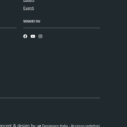
Eventi
SEGUICI SU
Facebook
YouTube
Instagram
concept & design by
·
Designers Italia
Accesso redattori