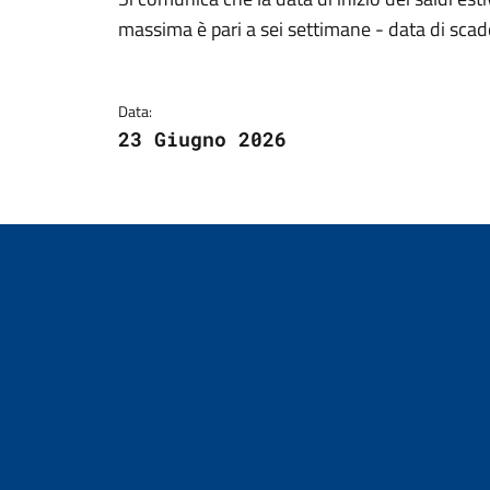
Dettagli della notizi
massima è pari a sei settimane - data di sc
Data:
23 Giugno 2026