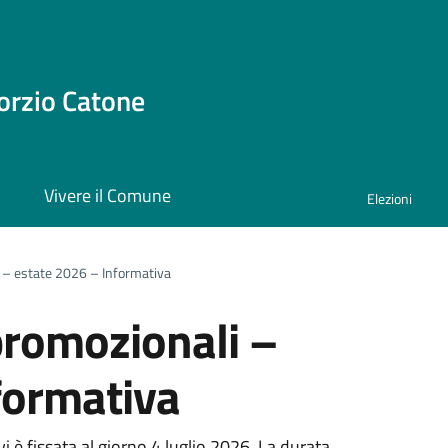
orzio Catone
i
Vivere il Comune
Elezioni
 – estate 2026 – Informativa
promozionali –
formativa
vi è fissata al giorno 4 luglio 2026. La durata