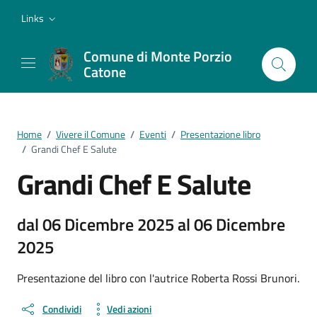
Vai ai contenuti
Vai al footer
Links
Comune di Monte Porzio
Catone
Home
/
Vivere il Comune
/
Eventi
/
Presentazione libro
/
Grandi Chef E Salute
Grandi Chef E Salute
dal 06 Dicembre 2025 al 06 Dicembre
2025
Presentazione del libro con l'autrice Roberta Rossi Brunori.
Condividi
Vedi azioni