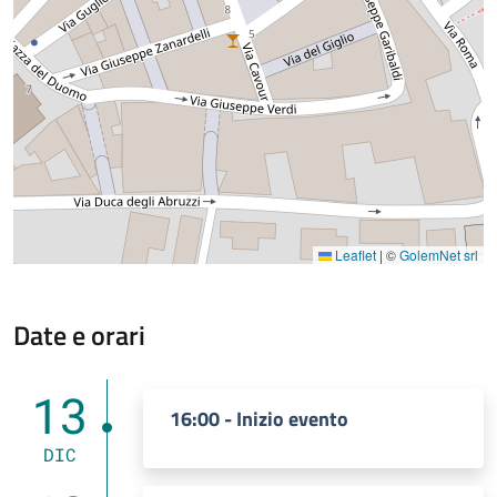
Leaflet
|
©
GolemNet srl
Date e orari
13
16:00 - Inizio evento
DIC