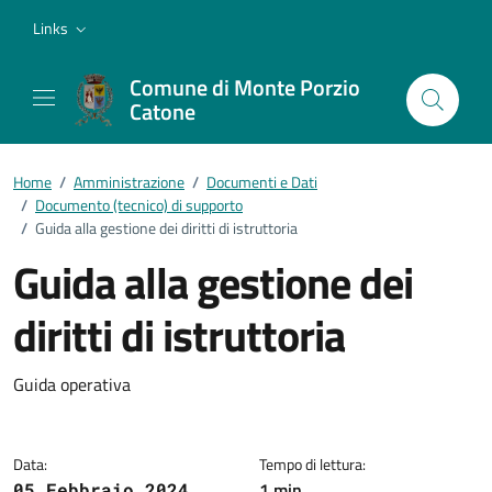
Vai ai contenuti
Vai al footer
Links
Comune di Monte Porzio
Catone
Home
/
Amministrazione
/
Documenti e Dati
/
Documento (tecnico) di supporto
/
Guida alla gestione dei diritti di istruttoria
Guida alla gestione dei
diritti di istruttoria
Dettagli del documento
Guida operativa
Data:
Tempo di lettura:
1 min
05 Febbraio 2024