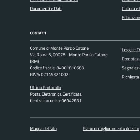
Documenti e Dati
Cultura e
Educazion
CONTATTI
Comune di Monte Porzio Catone
Leggi le 
Via Roma 5, 00078 - Monte Porzio Catone
Prenotaz
(RM)
Codice fiscale: 84001810583
Segnalazi
P.IVA: 02145321002
Richiesta
Ufficio Protocollo
Posta Elettronica Certificata
Centralino unico: 06942831
Mappa del sito
Piano di miglioramento del sito