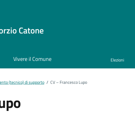
orzio Catone
i
Vivere il Comune
Elezioni
nto (tecnico) di supporto
/
CV – Francesco Lupo
Lupo
ento