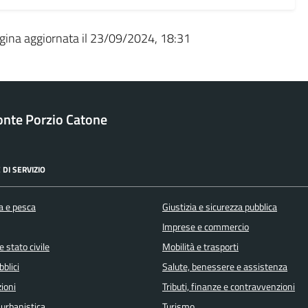
gina aggiornata il 23/09/2024, 18:31
nte Porzio Catone
 DI SERVIZIO
a e pesca
Giustizia e sicurezza pubblica
Imprese e commercio
 stato civile
Mobilità e trasporti
bblici
Salute, benessere e assistenza
ioni
Tributi, finanze e contravvenzioni
 urbanistica
Turismo