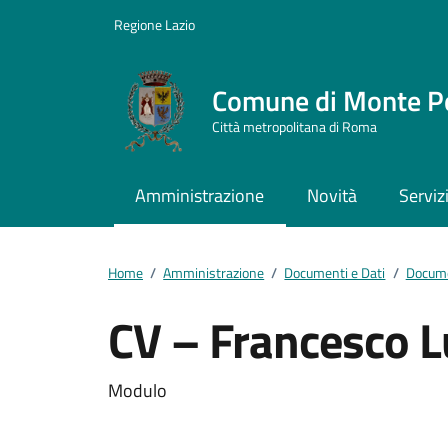
Vai ai contenuti
Vai al footer
Regione Lazio
Comune di Monte P
Città metropolitana di Roma
Amministrazione
Novità
Serviz
Home
/
Amministrazione
/
Documenti e Dati
/
Docume
CV – Francesco 
Dettagli del docum
Modulo