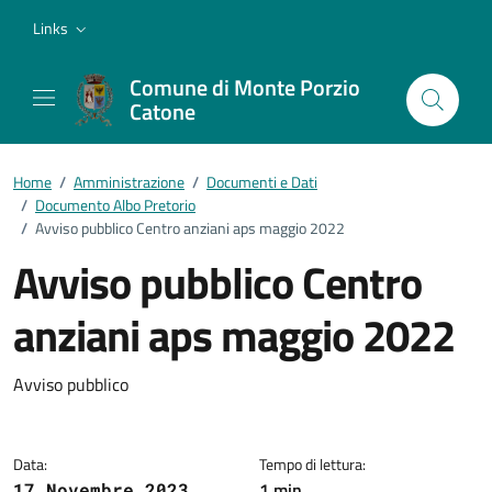
Vai ai contenuti
Vai al footer
Links
Comune di Monte Porzio
Catone
Home
/
Amministrazione
/
Documenti e Dati
/
Documento Albo Pretorio
/
Avviso pubblico Centro anziani aps maggio 2022
Avviso pubblico Centro
anziani aps maggio 2022
Dettagli del documento
Avviso pubblico
Data:
Tempo di lettura:
1 min
17 Novembre 2023