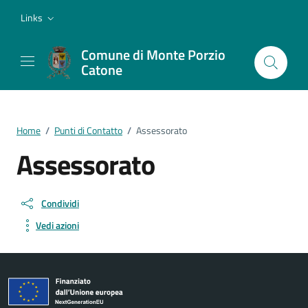
Vai ai contenuti
Vai al footer
Links
Comune di Monte Porzio
Catone
Home
/
Punti di Contatto
/
Assessorato
Assessorato
Condividi
Vedi azioni