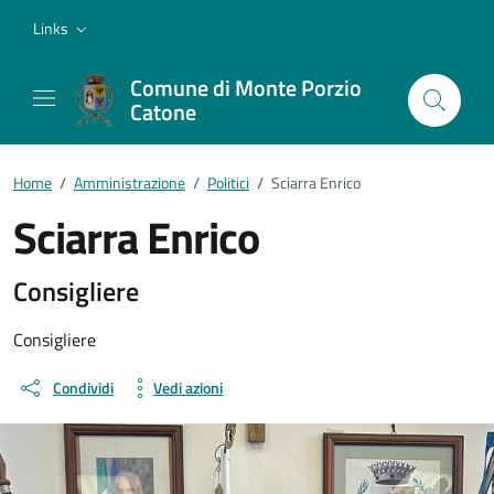
Vai ai contenuti
Vai al footer
Links
Comune di Monte Porzio
Catone
Home
/
Amministrazione
/
Politici
/
Sciarra Enrico
Sciarra Enrico
Dettagli della persona
Consigliere
Consigliere
Condividi
Vedi azioni