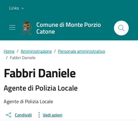
Vai ai contenuti
Vai al footer
Links
Comune di Monte Porzio
Catone
Home
/
Amministrazione
/
Personale amministrativo
/
Fabbri Daniele
Fabbri Daniele
Dettagli della persona
Agente di Polizia Locale
Agente di Polizia Locale
Condividi
Vedi azioni