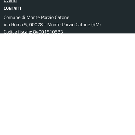
Eventi
CONTATTI
Comune di Monte Porzio Catone
Via Roma 5, 00078 - Monte Porzio Catone (RM)
Codice fiscale: 84001810583
P.IVA: 02145321002
Ufficio Protocollo
Posta Elettronica Certificata
Centralino unico: 06942831
Leggi le FAQ
Prenotazione appuntamento
Segnalazione disservizio
Richiesta assistenza
Amministrazione trasparente
Informativa privacy