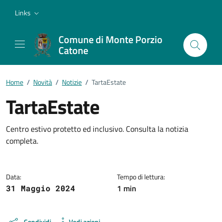
Vai ai contenuti
Vai al footer
Links
Comune di Monte Porzio
Catone
Home
/
Novità
/
Notizie
/
TartaEstate
TartaEstate
Dettagli della notizia
Centro estivo protetto ed inclusivo. Consulta la notizia
completa.
Data:
Tempo di lettura:
1 min
31 Maggio 2024
Condividi
Vedi azioni