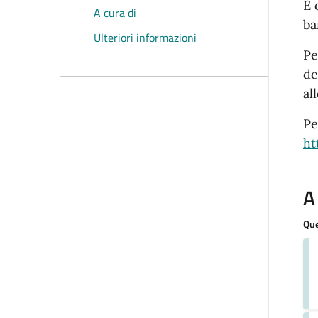
È 
A cura di
ba
Ulteriori informazioni
Pe
de
al
Pe
ht
A
Que