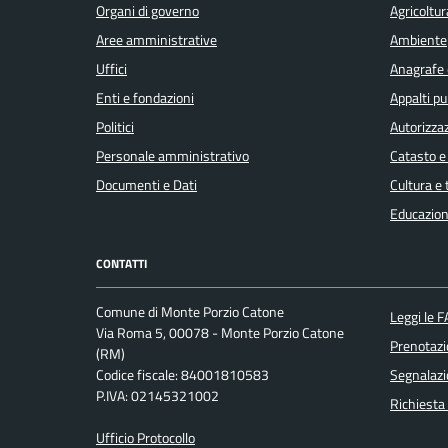
Organi di governo
Agricoltur
Aree amministrative
Ambiente
Uffici
Anagrafe e
Enti e fondazioni
Appalti pu
Politici
Autorizzaz
Personale amministrativo
Catasto e
Documenti e Dati
Cultura e
Educazion
CONTATTI
Comune di Monte Porzio Catone
Leggi le 
Via Roma 5, 00078 - Monte Porzio Catone
Prenotaz
(RM)
Codice fiscale: 84001810583
Segnalazi
P.IVA: 02145321002
Richiesta
Ufficio Protocollo