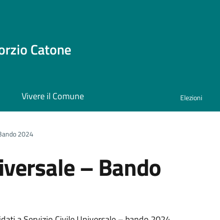
orzio Catone
i
Vivere il Comune
Elezioni
– Bando 2024
niversale – Bando
didati a Servizio Civile Universale – bando 2024