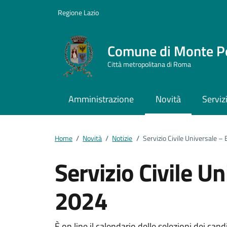
Vai ai contenuti
Vai al footer
Regione Lazio
Comune di Monte P
Città metropolitana di Roma
Amministrazione
Novità
Serviz
Home
/
Novità
/
Notizie
/
Servizio Civile Universale 
Servizio Civile U
2024
È on line il calendario delle selezioni dei can