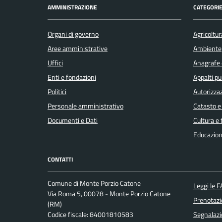
AMMINISTRAZIONE
CATEGORIE
Organi di governo
Agricoltur
Aree amministrative
Ambiente
Uffici
Anagrafe e
Enti e fondazioni
Appalti pu
Politici
Autorizzaz
Personale amministrativo
Catasto e
Documenti e Dati
Cultura e
Educazion
CONTATTI
Comune di Monte Porzio Catone
Leggi le 
Via Roma 5, 00078 - Monte Porzio Catone
Prenotaz
(RM)
Codice fiscale: 84001810583
Segnalazi