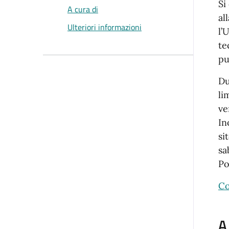
Si
A cura di
al
Ulteriori informazioni
l’
te
pu
Du
li
ve
In
si
sa
Po
Co
A