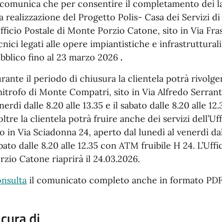
 comunica che per consentire il completamento dei la
la realizzazione del Progetto Polis- Casa dei Servizi di
Ufficio Postale di Monte Porzio Catone, sito in Via Fras
cnici legati alle opere impiantistiche e infrastrutturali
bblico fino al 23 marzo 2026
.
rante il periodo di chiusura la clientela potrà rivolger
mitrofo di Monte Compatri, sito in Via Alfredo Serranti
nerdì dalle 8.20 alle 13.35 e il sabato dalle 8.20 alle 1
oltre la clientela potrà fruire anche dei servizi dell’Uff
to in Via Sciadonna 24, aperto dal lunedì al venerdì dall
bato dalle 8.20 alle 12.35 con ATM fruibile H 24. L’Uff
rzio Catone riaprirà il 24.03.2026.
nsulta
il comunicato completo anche in formato PD
 cura di