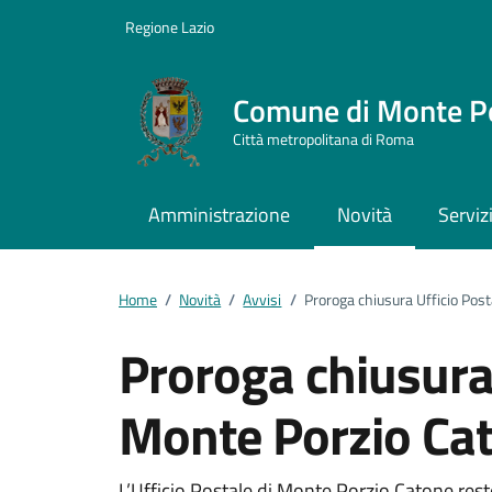
Vai ai contenuti
Vai al footer
Regione Lazio
Comune di Monte P
Città metropolitana di Roma
Amministrazione
Novità
Serviz
Home
/
Novità
/
Avvisi
/
Proroga chiusura Ufficio Pos
Proroga chiusura 
Monte Porzio Ca
L’Ufficio Postale di Monte Porzio Catone rest