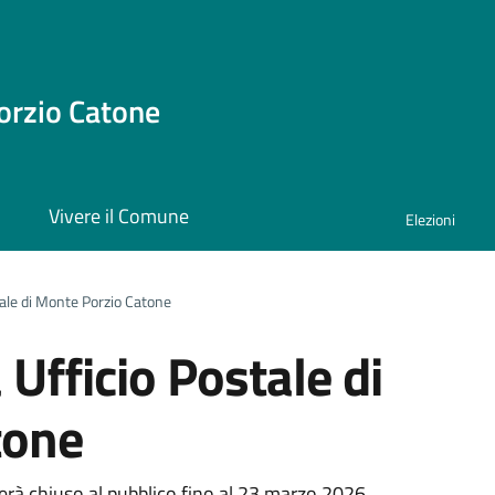
orzio Catone
i
Vivere il Comune
Elezioni
tale di Monte Porzio Catone
Ufficio Postale di
tone
erà chiuso al pubblico fino al 23 marzo 2026.