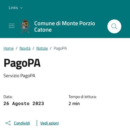
Vai ai contenuti
Vai al footer
Links
Comune di Monte Porzio
Catone
Home
/
Novità
/
Notizie
/
PagoPA
PagoPA
Dettagli della notizia
Servizio PagoPA
Data:
Tempo di lettura:
2 min
26 Agosto 2023
Condividi
Vedi azioni