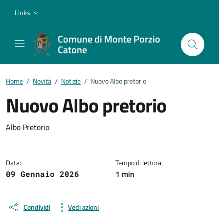
Vai ai contenuti
Vai al footer
Links
Comune di Monte Porzio
Catone
Home
/
Novità
/
Notizie
/
Nuovo Albo pretorio
Nuovo Albo pretorio
Dettagli della notizia
Albo Pretorio
Data:
Tempo di lettura:
1 min
09 Gennaio 2026
Condividi
Vedi azioni