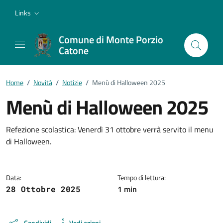
Vai ai contenuti
Vai al footer
Links
Comune di Monte Porzio
Catone
Home
/
Novità
/
Notizie
/
Menù di Halloween 2025
Menù di Halloween 2025
Dettagli della notizia
Refezione scolastica: Venerdì 31 ottobre verrà servito il menu
di Halloween.
Data:
Tempo di lettura:
1 min
28 Ottobre 2025
Condividi
Vedi azioni