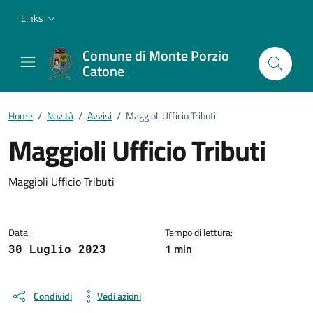
Vai ai contenuti
Vai al footer
Links
Comune di Monte Porzio
Catone
Home
/
Novità
/
Avvisi
/
Maggioli Ufficio Tributi
Maggioli Ufficio Tributi
Dettagli della notizia
Maggioli Ufficio Tributi
Data:
Tempo di lettura:
1 min
30 Luglio 2023
Condividi
Vedi azioni