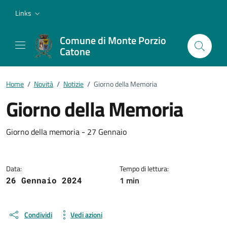
Vai ai contenuti
Vai al footer
Links
Comune di Monte Porzio
Catone
Home
/
Novità
/
Notizie
/
Giorno della Memoria
Giorno della Memoria
Dettagli della notizia
Giorno della memoria - 27 Gennaio
Data:
Tempo di lettura:
1 min
26 Gennaio 2024
Condividi
Vedi azioni