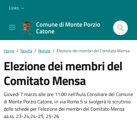
Vai ai contenuti
Vai al footer
Links
Comune di Monte Porzio
Catone
Home
/
Novità
/
Notizie
/
Elezione dei membri del Comitato Mensa
Elezione dei membri del
Comitato Mensa
Dettagli della notizia
Giovedì 7 marzo alle ore 11.00 nell’Aula Consiliare del Comune
di Monte Porzio Catone, in via Roma 5 si svolgerà lo scrutinio
delle schede per l’elezione dei membri del Comitato Mensa
aa.ss. 23-24,24-25, 25-26