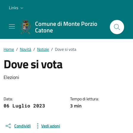
Vai ai contenuti
Vai al footer
Links
Comune di Monte Porzio
Catone
Home
/
Novità
/
Notizie
/
Dove si vota
Dove si vota
Dettagli della notizia
Elezioni
Data:
Tempo di lettura:
3 min
06 Luglio 2023
Condividi
Vedi azioni