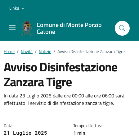
Vai ai contenuti
Vai al footer
Links
Comune di Monte Porzio
Catone
Home
/
Novità
/
Notizie
/
Avviso Disinfestazione Zanzara Tigre
Avviso Disinfestazione
Zanzara Tigre
Dettagli della notizia
In data 23 Luglio 2025 dalle ore 00:00 alle ore 06:00 sarà
effettuato il servizio di disinfestazione zanzara tigre.
Data:
Tempo di lettura:
1 min
21 Luglio 2025