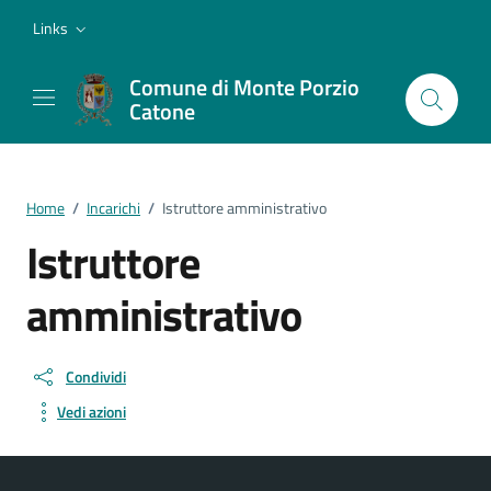
Vai ai contenuti
Vai al footer
Links
Comune di Monte Porzio
Catone
Home
/
Incarichi
/
Istruttore amministrativo
Istruttore
amministrativo
Condividi
Vedi azioni