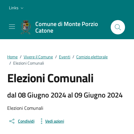
Vai ai contenuti
Vai al footer
Links
Comune di Monte Porzio
Catone
Home
/
Vivere il Comune
/
Eventi
/
Comizio elettorale
/
Elezioni Comunali
Elezioni Comunali
dal 08 Giugno 2024 al 09 Giugno 2024
Elezioni Comunali
Condividi
Vedi azioni