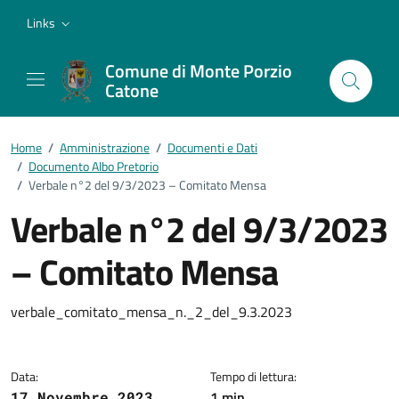
Vai ai contenuti
Vai al footer
Links
Comune di Monte Porzio
Catone
Home
/
Amministrazione
/
Documenti e Dati
/
Documento Albo Pretorio
/
Verbale n°2 del 9/3/2023 – Comitato Mensa
Verbale n°2 del 9/3/2023
– Comitato Mensa
Dettagli del documento
verbale_comitato_mensa_n._2_del_9.3.2023
Data:
Tempo di lettura:
1 min
17 Novembre 2023