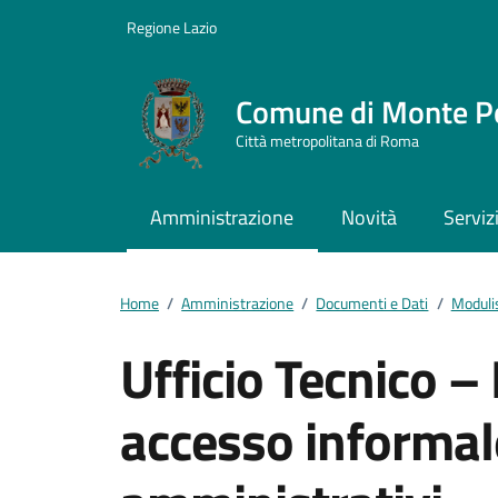
Vai ai contenuti
Vai al footer
Regione Lazio
Comune di Monte P
Città metropolitana di Roma
Amministrazione
Novità
Serviz
Home
/
Amministrazione
/
Documenti e Dati
/
Moduli
Ufficio Tecnico 
accesso informal