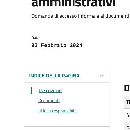
amministrativi
Dettagli del docum
Domanda di accesso informale ai documenti 
Data:
02 Febbraio 2024
INDICE DELLA PAGINA
D
Descrizione
Documenti
T
Ufficio responsabile
N
D