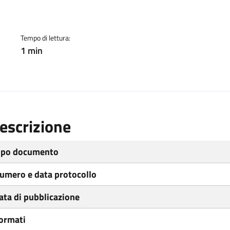
ento
Tempo di lettura:
1 min
escrizione
ipo documento
umero e data protocollo
ata di pubblicazione
ormati