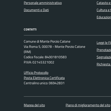
Personale amministrativo
Catasto e
Documenti e Dati
Cultura e
Educazion
CONTATTI
Comune di Monte Porzio Catone
Leggi le 
Via Roma 5, 00078 - Monte Porzio Catone
Prenotaz
(RM)
Codice fiscale: 84001810583
Segnalazi
P.IVA: 02145321002
Richiesta
Ufficio Protocollo
Posta Elettronica Certificata
Centralino unico: 06942831
Mappa del sito
Piano di miglioramento del sito