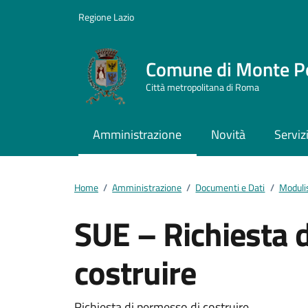
Vai ai contenuti
Vai al footer
Regione Lazio
Comune di Monte P
Città metropolitana di Roma
Amministrazione
Novità
Serviz
Home
/
Amministrazione
/
Documenti e Dati
/
Moduli
SUE – Richiesta 
costruire
Richiesta di permesso di costruire