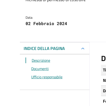
Dettagli del docum
Data:
02 Febbraio 2024
INDICE DELLA PAGINA
D
Descrizione
Documenti
T
Ufficio responsabile
N
D
F