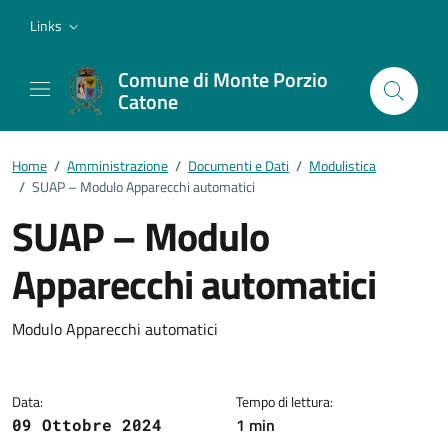
Vai ai contenuti
Vai al footer
Links
Comune di Monte Porzio
Catone
Home
/
Amministrazione
/
Documenti e Dati
/
Modulistica
/
SUAP – Modulo Apparecchi automatici
SUAP – Modulo
Apparecchi automatici
Dettagli del documento
Modulo Apparecchi automatici
Data:
Tempo di lettura:
1 min
09 Ottobre 2024