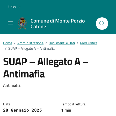
Vai ai contenuti
Vai al footer
Links
Comune di Monte Porzio
Catone
Home
/
Amministrazione
/
Documenti e Dati
/
Modulistica
/
SUAP – Allegato A – Antimafia
SUAP – Allegato A –
Antimafia
Dettagli del documento
Antimafia
Data:
Tempo di lettura:
1 min
28 Gennaio 2025