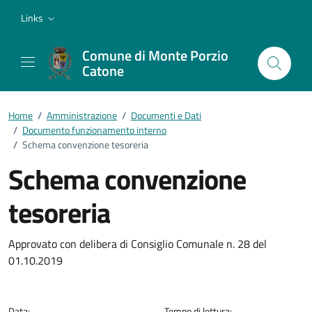
Vai ai contenuti
Vai al footer
Links
Comune di Monte Porzio
Catone
Home
/
Amministrazione
/
Documenti e Dati
/
Documento funzionamento interno
/
Schema convenzione tesoreria
Schema convenzione
tesoreria
Dettagli del documento
Approvato con delibera di Consiglio Comunale n. 28 del
01.10.2019
Data:
Tempo di lettura: