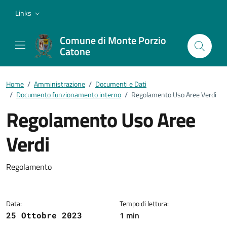
Vai ai contenuti
Vai al footer
Links
Comune di Monte Porzio
Catone
Home
/
Amministrazione
/
Documenti e Dati
/
Documento funzionamento interno
/
Regolamento Uso Aree Verdi
Regolamento Uso Aree
Verdi
Dettagli del documento
Regolamento
Data:
Tempo di lettura:
1 min
25 Ottobre 2023