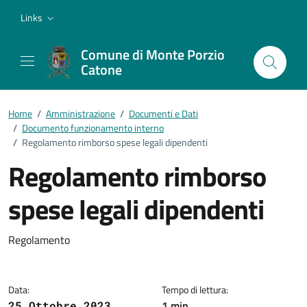
Vai ai contenuti
Vai al footer
Links
Comune di Monte Porzio
Catone
Home
/
Amministrazione
/
Documenti e Dati
/
Documento funzionamento interno
/
Regolamento rimborso spese legali dipendenti
Regolamento rimborso
spese legali dipendenti
Dettagli del documento
Regolamento
Data:
Tempo di lettura:
1 min
25 Ottobre 2023