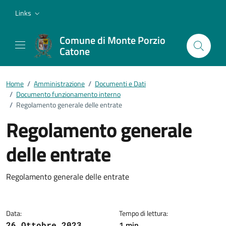
Vai ai contenuti
Vai al footer
Links
Comune di Monte Porzio
Catone
Home
/
Amministrazione
/
Documenti e Dati
/
Documento funzionamento interno
/
Regolamento generale delle entrate
Regolamento generale
delle entrate
Dettagli del documento
Regolamento generale delle entrate
Data:
Tempo di lettura:
1 min
26 Ottobre 2023