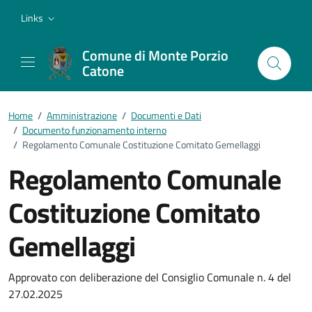
Vai ai contenuti
Vai al footer
Links
Comune di Monte Porzio
Catone
Home
/
Amministrazione
/
Documenti e Dati
/
Documento funzionamento interno
/
Regolamento Comunale Costituzione Comitato Gemellaggi
Regolamento Comunale
Costituzione Comitato
Gemellaggi
Dettagli del documento
Approvato con deliberazione del Consiglio Comunale n. 4 del
27.02.2025