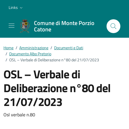
Vai ai contenuti
Vai al footer
Links
Comune di Monte Porzio
Catone
Home
/
Amministrazione
/
Documenti e Dati
/
Documento Albo Pretorio
/
OSL – Verbale di Deliberazione n°80 del 21/07/2023
OSL – Verbale di
Deliberazione n°80 del
21/07/2023
Dettagli del documento
Osl verbale n.80