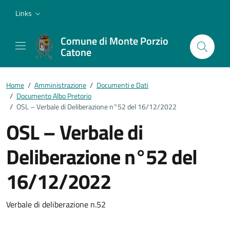
Vai ai contenuti
Vai al footer
Links
Comune di Monte Porzio
Catone
Home
/
Amministrazione
/
Documenti e Dati
/
Documento Albo Pretorio
/
OSL – Verbale di Deliberazione n°52 del 16/12/2022
OSL – Verbale di
Deliberazione n°52 del
16/12/2022
Dettagli del documento
Verbale di deliberazione n.52