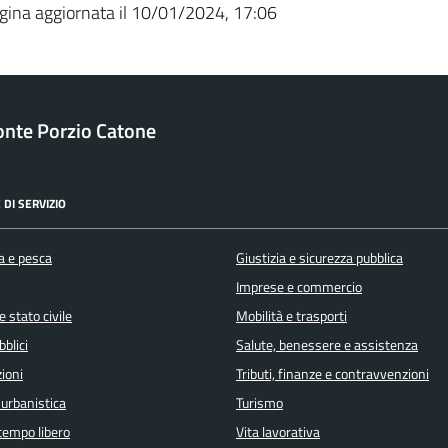
gina aggiornata il 10/01/2024, 17:06
nte Porzio Catone
 DI SERVIZIO
a e pesca
Giustizia e sicurezza pubblica
Imprese e commercio
 stato civile
Mobilità e trasporti
bblici
Salute, benessere e assistenza
ioni
Tributi, finanze e contravvenzioni
 urbanistica
Turismo
 tempo libero
Vita lavorativa