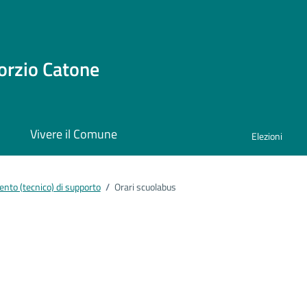
orzio Catone
i
Vivere il Comune
Elezioni
nto (tecnico) di supporto
/
Orari scuolabus
ento