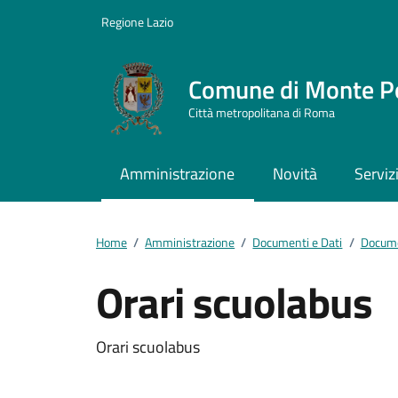
Vai ai contenuti
Vai al footer
Regione Lazio
Comune di Monte P
Città metropolitana di Roma
Amministrazione
Novità
Serviz
Home
/
Amministrazione
/
Documenti e Dati
/
Docume
Orari scuolabus
Dettagli del docum
Orari scuolabus