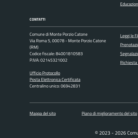
Educazion
CONTATTI
Comune di Monte Porzio Catone
Leggi le 
Via Roma 5, 00078 - Monte Porzio Catone
Prenotaz
(RM)
Codice fiscale: 84001810583
Segnalazi
P.IVA: 02145321002
Richiesta
Ufficio Protocollo
Posta Elettronica Certificata
Centralino unico: 06942831
Mappa del sito
Piano di miglioramento del sito
© 2023 - 2026 Comu