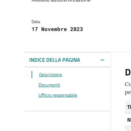
Dettagli del docum
Data:
17 Novembre 2023
INDICE DELLA PAGINA
D
Descrizione
Co
Documenti
pe
Ufficio responsabile
T
N