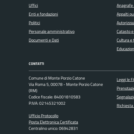
Uffici
Anagrafe e
Enti e fondazioni
Appalti pu
Politici
Autorizzaz
Personale amministrativo
Catasto e
Documenti e Dati
Cultura e
Educazion
CONTATTI
Comune di Monte Porzio Catone
Leggi le 
Via Roma 5, 00078 - Monte Porzio Catone
Prenotaz
(RM)
Codice fiscale: 84001810583
Segnalazi
P.IVA: 02145321002
Richiesta
Ufficio Protocollo
Posta Elettronica Certificata
Centralino unico: 06942831