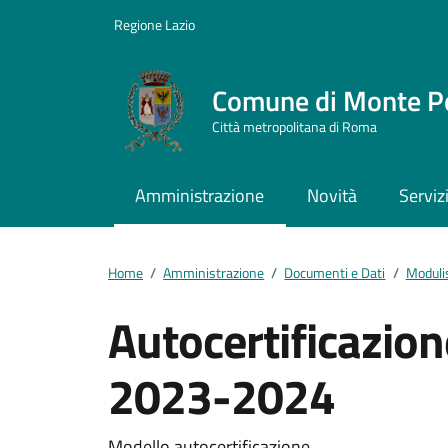
Vai ai contenuti
Vai al footer
Regione Lazio
Comune di Monte P
Città metropolitana di Roma
Amministrazione
Novità
Serviz
Home
/
Amministrazione
/
Documenti e Dati
/
Moduli
Autocertificazione
2023-2024
Modello autocertificazione