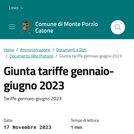
Vai ai contenuti
Vai al footer
Links
Comune di Monte Porzio
Catone
Home
/
Amministrazione
/
Documenti e Dati
/
Documento Albo Pretorio
/
Giunta tariffe gennaio-giugno 2023
Giunta tariffe gennaio-
giugno 2023
Dettagli del documento
Tariffe gennaio-giugno 2023
Data:
Tempo di lettura:
1 min
17 Novembre 2023