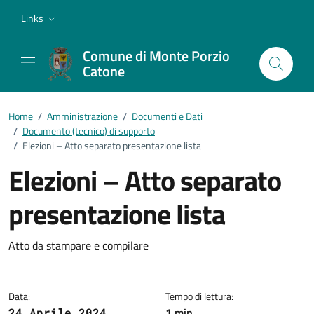
Vai ai contenuti
Vai al footer
Links
Comune di Monte Porzio
Catone
Home
/
Amministrazione
/
Documenti e Dati
/
Documento (tecnico) di supporto
/
Elezioni – Atto separato presentazione lista
Elezioni – Atto separato
presentazione lista
Dettagli del documento
Atto da stampare e compilare
Data:
Tempo di lettura:
1 min
24 Aprile 2024