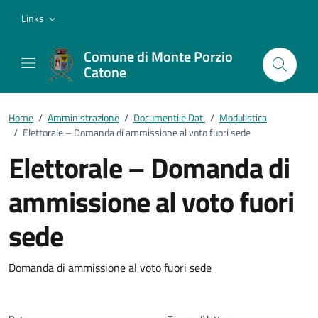
Vai ai contenuti
Vai al footer
Links
Comune di Monte Porzio
Catone
Home
/
Amministrazione
/
Documenti e Dati
/
Modulistica
/
Elettorale – Domanda di ammissione al voto fuori sede
Elettorale – Domanda di
ammissione al voto fuori
sede
Dettagli del documento
Domanda di ammissione al voto fuori sede